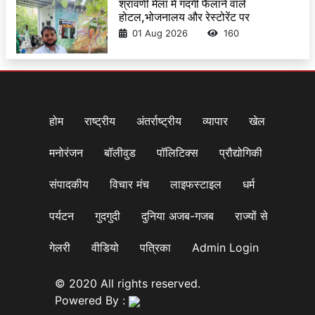
श्रावणी मेला में गंदगी फैलाने वाले
होटल,भोजनालय और रेस्टोरेंट पर
01 Aug 2026
160
होम
राष्ट्रीय
अंतर्राष्ट्रीय
व्यापार
खेल
मनोरंजन
बॉलीवुड
पॉलिटिक्स
प्रौद्योगिकी
संपादकीय
विचार मंच
लाइफस्टाइल
धर्म
पर्यटन
गुदगुदी
दुनिया अजब-गजब
राज्यों से
गेलरी
वीडियो
पत्रिका
Admin Login
© 2020 All rights reserved.
Powered By :