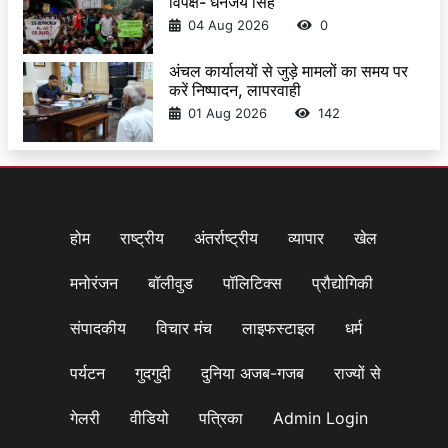
विपक्ष- धनंजय सिंह
04 Aug 2026
0
अंचल कार्यालयों से जुड़े मामलों का समय पर
करें निष्पादन, लापरवाही
01 Aug 2026
142
होम
राष्ट्रीय
अंतर्राष्ट्रीय
व्यापार
खेल
मनोरंजन
बॉलीवुड
पॉलिटिक्स
प्रौद्योगिकी
संपादकीय
विचार मंच
लाइफस्टाइल
धर्म
पर्यटन
गुदगुदी
दुनिया अजब-गजब
राज्यों से
गेलरी
वीडियो
पत्रिका
Admin Login