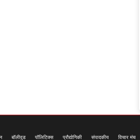
जन
बॉलीवुड
पॉलिटिक्स
प्रौद्योगिकी
संपादकीय
विचार मंच