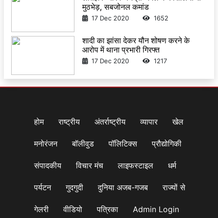
मुठभेड़, सबजोनल कमांड
17 Dec 2020
1652
शादी का झांसा देकर यौन शोषण करने के
आरोप में थाना प्रभारी गिरफ्त
17 Dec 2020
1217
होम
राष्ट्रीय
अंतर्राष्ट्रीय
व्यापार
खेल
मनोरंजन
बॉलीवुड
पॉलिटिक्स
प्रौद्योगिकी
संपादकीय
विचार मंच
लाइफस्टाइल
धर्म
पर्यटन
गुदगुदी
दुनिया अजब-गजब
राज्यों से
गेलरी
वीडियो
पत्रिका
Admin Login